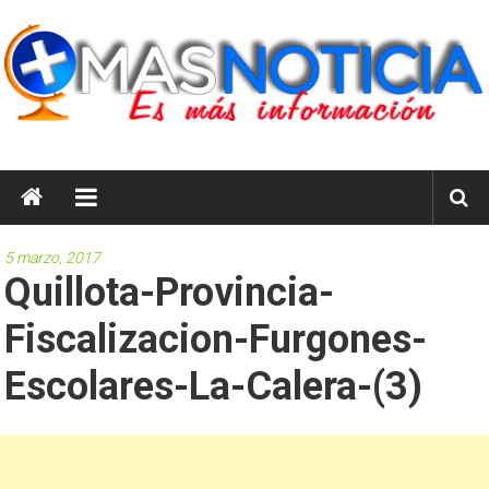
Saltar
al
contenido
masnoticia.cl
Es
Más
Información
5 marzo, 2017
Quillota-Provincia-
Fiscalizacion-Furgones-
Escolares-La-Calera-(3)