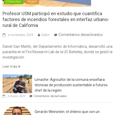
Entrevistas
Región
Profesor USM participó en estudio que cuantifica
factores de incendios forestales en interfaz urbano-
rural de California
en
Comentarios desactivados
4 noviembre, 2025
Editor
Profes
USM
Daniel San Martín, del Departamento de Informática, desarrolló una
partici
pasantía en el Fire Research Lab de la UC Berkeley, donde se gestó la
en
investigación
estudio
Leer más
que
cuantif
factore
Limache: Agricultor de la comuna enseñara
de
técnicas de producción sustentable a futuros
incendi
chef de la región
foresta
en
3 marzo, 2023
Comentarios desactivados
en
Limache:
Agricultor
interfaz
de
urbano
Gerardo Weinstein: el chileno que con un
la