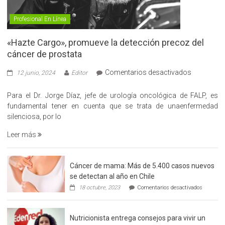
Profesional En Línea
«Hazte Cargo», promueve la detección precoz del
cáncer de prostata
en
Comentarios desactivados
12 junio, 2024
Editor
«Hazte
Cargo»,
Para el Dr. Jorge Díaz, jefe de urología oncológica de FALP, es
promueve
fundamental tener en cuenta que se trata de unaenfermedad
la
silenciosa, por lo
detección
Leer más
precoz
del
cáncer
Cáncer de mama: Más de 5.400 casos nuevos
de
se detectan al año en Chile
prostata
en
18 octubre, 2023
Comentarios desactivados
Cáncer
de
mama:
Nutricionista entrega consejos para vivir un
Más