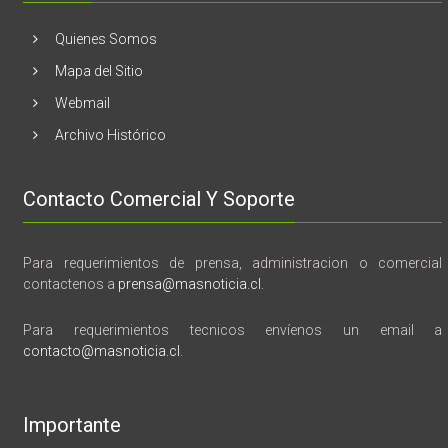
tragedia
y
Quienes Somos
memoria”
Mapa del Sitio
Webmail
Archivo Histórico
Contacto Comercial Y Soporte
Para requerimientos de prensa, administracion o comercial
contactenos a
prensa@masnoticia.cl
.
Para requerimientos tecnicos envíenos un email a
contacto@masnoticia.cl
.
Importante