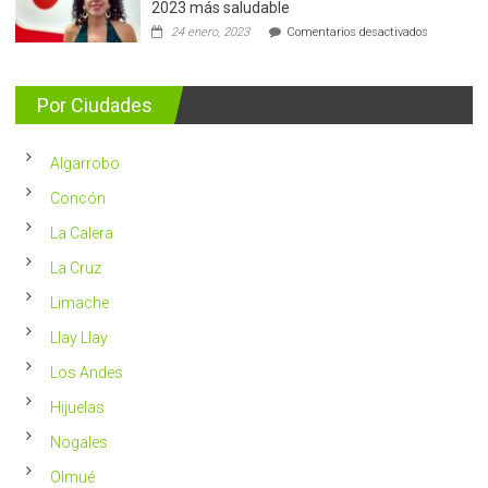
de
2023 más saludable
5.400
en
24 enero, 2023
Comentarios desactivados
casos
Nutricionis
nuevos
entrega
se
consejos
detectan
para
Por Ciudades
al
vivir
año
un
en
2023
Chile
Algarrobo
más
saludable
Concón
La Calera
La Cruz
Limache
Llay Llay
Los Andes
Hijuelas
Nogales
Olmué