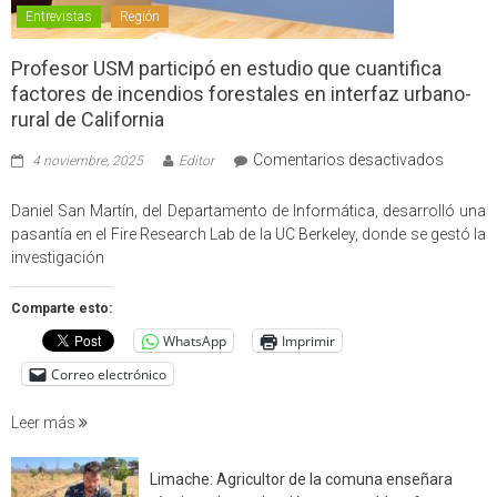
Entrevistas
Región
Profesor USM participó en estudio que cuantifica
factores de incendios forestales en interfaz urbano-
rural de California
en
Comentarios desactivados
4 noviembre, 2025
Editor
Profes
USM
Daniel San Martín, del Departamento de Informática, desarrolló una
partici
pasantía en el Fire Research Lab de la UC Berkeley, donde se gestó la
en
investigación
estudio
que
Comparte esto:
cuantif
WhatsApp
Imprimir
factore
de
Correo electrónico
incendi
foresta
Leer más
en
interfaz
Limache: Agricultor de la comuna enseñara
urbano