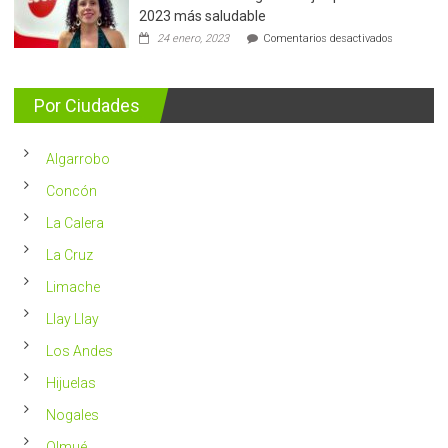
de
2023 más saludable
5.400
en
24 enero, 2023
Comentarios desactivados
casos
Nutricionis
nuevos
entrega
se
consejos
detectan
para
Por Ciudades
al
vivir
año
un
en
2023
Chile
Algarrobo
más
saludable
Concón
La Calera
La Cruz
Limache
Llay Llay
Los Andes
Hijuelas
Nogales
Olmué