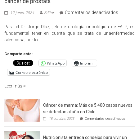
cáncer de prostata
en
Comentarios desactivados
12 junio, 2024
Editor
«Hazte
Cargo»,
Para el Dr. Jorge Díaz, jefe de urología oncológica de FALP, es
promueve
fundamental tener en cuenta que se trata de unaenfermedad
la
silenciosa, por lo
detección
precoz
Comparte esto:
del
WhatsApp
Imprimir
cáncer
de
Correo electrónico
prostata
Leer más
Cáncer de mama: Más de 5.400 casos nuevos
se detectan al año en Chile
en
18 octubre, 2023
Comentarios desactivados
Cáncer
de
mama:
Nutricionista entrega consejos para vivir un
Más