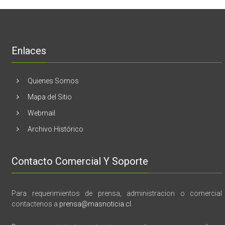
realizaran
lanzamient
de
libro
“28
de
Enlaces
marzo
vida,
tragedia
y
Quienes Somos
memoria”
Mapa del Sitio
Webmail
Archivo Histórico
Contacto Comercial Y Soporte
Para requerimientos de prensa, administracion o comercial
contactenos a
prensa@masnoticia.cl
.