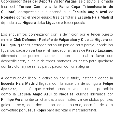
Coordinador
Casa del Deporte
Víctor Vargas
, se disputó la jornada
final del “
Torneo Camino a la Fama Copa Tricentenario de
Quillota
”, competencia que coronó a la
Escuela Anglo Azul
de
Nogales
como el mejor equipo tras derrotar a
Escuela Hala Madrid
dejando a
La Higuera
de
La Ligua
en el tercer puesto.
Los encuentros comenzaron con la definición por el tercer puesto
entre el
Club Defensor Porteño
de
Valparaíso
y
Club La Higuera
de
La Ligua
, quienes protagonizaron un partido muy parejo, donde los
liguanos sacaron ventaja en el marcador a través de
Paseo Lazcano
,
diferencia que pudieron aumentar con un penal a favor que
desperdiciaron, aunque de todas maneras les bastó para quedarse
con la victoria y cerrar su participación con una alegría.
A continuación llegó la definición por el título, instancia donde la
Escuela Hala Madrid
llegaba con la ausencia de su figura
Felipe
Apablaza
, situación que terminó siendo clave ante un equipo sólido
como la
Escuela Anglo Azul
de
Nogales
, quienes liderados por
Phillipe Vera
no dieron chances a sus rivales, venciéndolos por tres
goles a cero, con dos tantos de su autoría, además de otro
convertido por
Jesús Rojas
para decretar el marcador final.