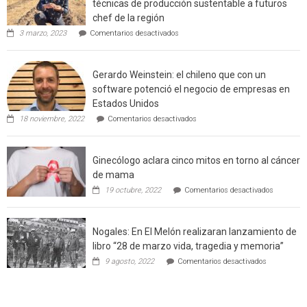
técnicas de producción sustentable a futuros
rural
chef de la región
de
en
3 marzo, 2023
Comentarios desactivados
Californ
Limache:
Agricultor
de
Gerardo Weinstein: el chileno que con un
la
comuna
software potenció el negocio de empresas en
enseñara
Estados Unidos
técnicas
en
de
18 noviembre, 2022
Comentarios desactivados
Gerardo
producción
Weinstein:
sustentable
el
a
Ginecólogo aclara cinco mitos en torno al cáncer
chileno
futuros
que
chef
de mama
con
de
en
19 octubre, 2022
Comentarios desactivados
un
la
Ginecólog
software
región
aclara
potenció
cinco
el
Nogales: En El Melón realizaran lanzamiento de
mitos
negocio
en
libro “28 de marzo vida, tragedia y memoria”
de
torno
empresas
en
9 agosto, 2022
Comentarios desactivados
al
en
Nogales:
cáncer
Estados
En
de
Unidos
El
mama
Melón