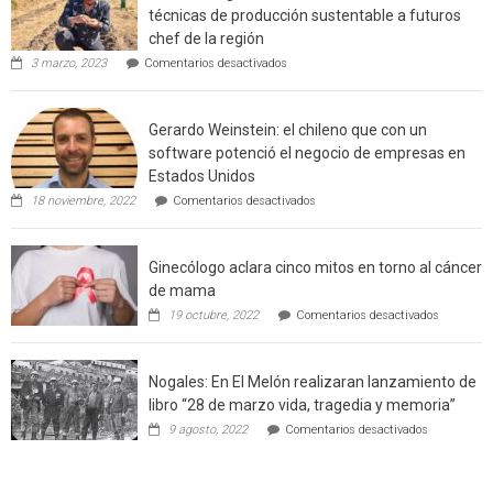
técnicas de producción sustentable a futuros
rural
chef de la región
de
en
3 marzo, 2023
Comentarios desactivados
Californ
Limache:
Agricultor
de
Gerardo Weinstein: el chileno que con un
la
comuna
software potenció el negocio de empresas en
enseñara
Estados Unidos
técnicas
en
de
18 noviembre, 2022
Comentarios desactivados
Gerardo
producción
Weinstein:
sustentable
el
a
Ginecólogo aclara cinco mitos en torno al cáncer
chileno
futuros
que
chef
de mama
con
de
en
19 octubre, 2022
Comentarios desactivados
un
la
Ginecólog
software
región
aclara
potenció
cinco
el
Nogales: En El Melón realizaran lanzamiento de
mitos
negocio
en
libro “28 de marzo vida, tragedia y memoria”
de
torno
empresas
en
9 agosto, 2022
Comentarios desactivados
al
en
Nogales:
cáncer
Estados
En
de
Unidos
El
mama