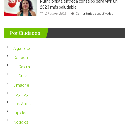
Nutricionista entrega consejos para vivir un
Más
de
2023 más saludable
5.400
en
24 enero, 2023
Comentarios desactivados
casos
Nutricionis
nuevos
entrega
se
consejos
detectan
para
Por Ciudades
al
vivir
año
un
en
2023
Chile
Algarrobo
más
saludable
Concón
La Calera
La Cruz
Limache
Llay Llay
Los Andes
Hijuelas
Nogales