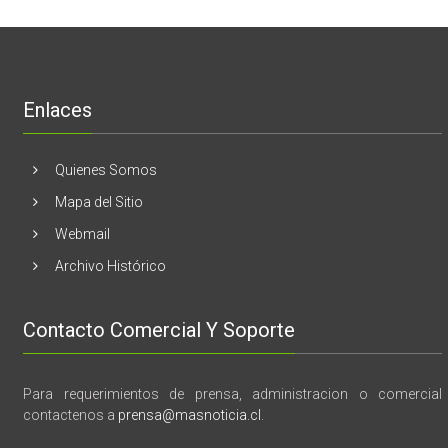
Melón
realizaran
lanzamient
de
libro
“28
de
Enlaces
marzo
vida,
tragedia
y
Quienes Somos
memoria”
Mapa del Sitio
Webmail
Archivo Histórico
Contacto Comercial Y Soporte
Para requerimientos de prensa, administracion o comercial
contactenos a
prensa@masnoticia.cl
.