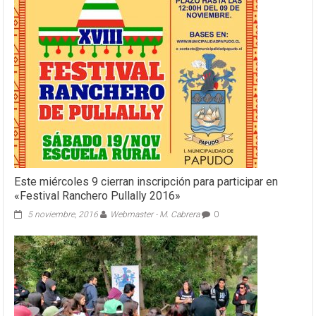
pareja
por
desvalijar
vivienda
Este miércoles 9 cierran inscripción para participar en
«Festival Ranchero Pullally 2016»
5 noviembre, 2016
Webmaster - M. Cabrera
0