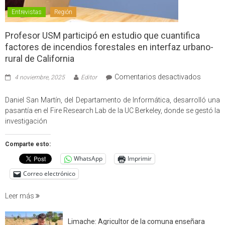
Entrevistas
Región
Profesor USM participó en estudio que cuantifica
factores de incendios forestales en interfaz urbano-
rural de California
en
Comentarios desactivados
4 noviembre, 2025
Editor
Profes
USM
Daniel San Martín, del Departamento de Informática, desarrolló una
partici
pasantía en el Fire Research Lab de la UC Berkeley, donde se gestó la
en
investigación
estudio
que
Comparte esto:
cuantif
WhatsApp
Imprimir
factore
de
Correo electrónico
incendi
foresta
Leer más
en
interfaz
Limache: Agricultor de la comuna enseñara
urbano