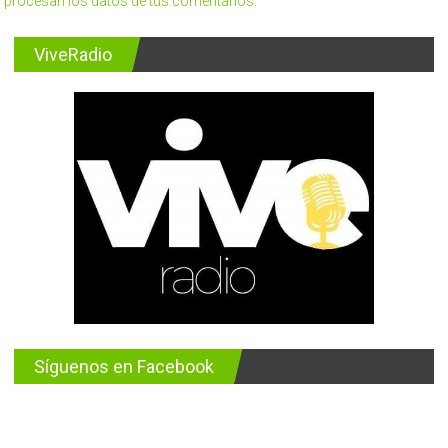
procesan los datos de tus comentarios.
ViveRadio
Síguenos en Facebook