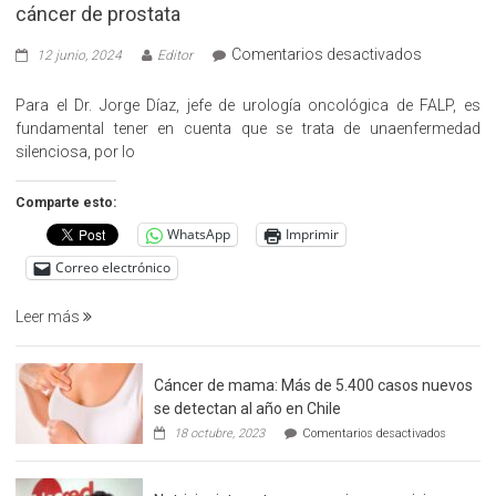
cáncer de prostata
en
Comentarios desactivados
12 junio, 2024
Editor
«Hazte
Cargo»,
Para el Dr. Jorge Díaz, jefe de urología oncológica de FALP, es
promueve
fundamental tener en cuenta que se trata de unaenfermedad
la
silenciosa, por lo
detección
precoz
Comparte esto:
del
WhatsApp
Imprimir
cáncer
de
Correo electrónico
prostata
Leer más
Cáncer de mama: Más de 5.400 casos nuevos
se detectan al año en Chile
en
18 octubre, 2023
Comentarios desactivados
Cáncer
de
mama: