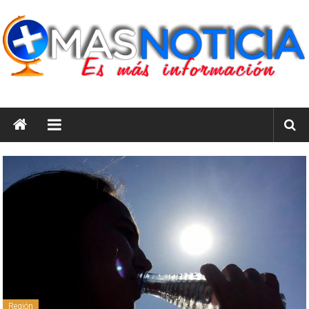
Saltar
al
contenido
masnoticia.cl
Es
Más
Información
Región