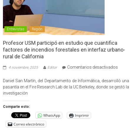
Entrevistas
Región
Profesor USM participó en estudio que cuantifica
factores de incendios forestales en interfaz urbano-
rural de California
en
Comentarios desactivados
4 noviembre, 2025
Editor
Profes
USM
Daniel San Martín, del Departamento de Informática, desarrolló una
partici
pasantía en el Fire Research Lab de la UC Berkeley, donde se gestó la
en
investigación
estudio
que
Comparte esto:
cuantif
WhatsApp
Imprimir
factore
de
Correo electrónico
incendi