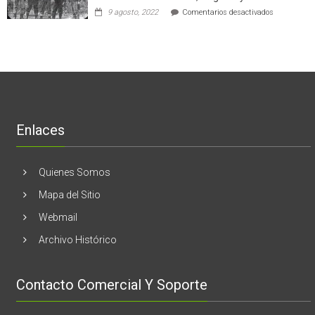
torno
empresas
en
9 agosto, 2022
Comentarios desactivados
al
en
Nogales:
cáncer
Estados
En
de
Unidos
El
mama
Melón
realizaran
lanzamient
de
libro
“28
de
Enlaces
marzo
vida,
tragedia
y
Quienes Somos
memoria”
Mapa del Sitio
Webmail
Archivo Histórico
Contacto Comercial Y Soporte