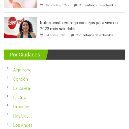
en
18 octubre, 2023
Comentarios desactivados
Cáncer
de
mama:
Nutricionista entrega consejos para vivir un
Más
de
2023 más saludable
5.400
en
24 enero, 2023
Comentarios desactivados
casos
Nutricionis
nuevos
entrega
se
consejos
detectan
para
Por Ciudades
al
vivir
año
un
en
2023
Chile
Algarrobo
más
saludable
Concón
La Calera
La Cruz
Limache
Llay Llay
Los Andes