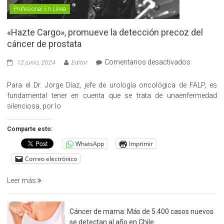
Profesional En Línea
«Hazte Cargo», promueve la detección precoz del
cáncer de prostata
en
Comentarios desactivados
12 junio, 2024
Editor
«Hazte
Cargo»,
Para el Dr. Jorge Díaz, jefe de urología oncológica de FALP, es
promueve
fundamental tener en cuenta que se trata de unaenfermedad
la
silenciosa, por lo
detección
precoz
Comparte esto:
del
WhatsApp
Imprimir
cáncer
de
Correo electrónico
prostata
Leer más
Cáncer de mama: Más de 5.400 casos nuevos
se detectan al año en Chile