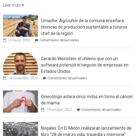
foresta
Leer más
en
interfaz
Limache: Agricultor de la comuna enseñara
urbano
técnicas de producción sustentable a futuros
rural
chef de la región
de
en
3 marzo, 2023
Comentarios desactivados
Californ
Limache:
Agricultor
de
Gerardo Weinstein: el chileno que con un
la
comuna
software potenció el negocio de empresas en
enseñara
Estados Unidos
técnicas
en
de
18 noviembre, 2022
Comentarios desactivados
Gerardo
producción
Weinstein:
sustentable
el
a
Ginecólogo aclara cinco mitos en torno al cáncer
chileno
futuros
que
chef
de mama
con
de
en
19 octubre, 2022
Comentarios desactivados
un
la
Ginecólog
software
región
aclara
potenció
cinco
el
Nogales: En El Melón realizaran lanzamiento de
mitos
negocio
en
libro “28 de marzo vida, tragedia y memoria”
de