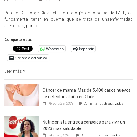
«Hazte
Cargo»,
Para el Dr. Jorge Díaz, jefe de urología oncológica de FALP, es
promueve
fundamental tener en cuenta que se trata de unaenfermedad
la
silenciosa, por lo
detección
precoz
Comparte esto:
del
WhatsApp
Imprimir
cáncer
de
Correo electrónico
prostata
Leer más
Cáncer de mama: Más de 5.400 casos nuevos
se detectan al año en Chile
en
18 octubre, 2023
Comentarios desactivados
Cáncer
de
mama:
Nutricionista entrega consejos para vivir un
Más
de
2023 más saludable
5.400
en
24 enero, 2023
Comentarios desactivados
casos