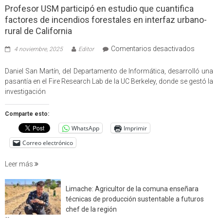
Profesor USM participó en estudio que cuantifica
factores de incendios forestales en interfaz urbano-
rural de California
en
Comentarios desactivados
4 noviembre, 2025
Editor
Profes
USM
Daniel San Martín, del Departamento de Informática, desarrolló una
partici
pasantía en el Fire Research Lab de la UC Berkeley, donde se gestó la
en
investigación
estudio
que
Comparte esto:
cuantif
WhatsApp
Imprimir
factore
de
Correo electrónico
incendi
foresta
Leer más
en
interfaz
Limache: Agricultor de la comuna enseñara
urbano
técnicas de producción sustentable a futuros
rural
chef de la región
de
en