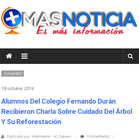
Saltar
al
contenido
masnoticia.cl
Es
Más
Información
Actualidad
18 octubre, 2016
Alumnos Del Colegio Fernando Durán
Recibieron Charla Sobre Cuidado Del Árbol
Y Su Reforestación
Publicado por: Webmaster - M. Cabrera
0 comentarios