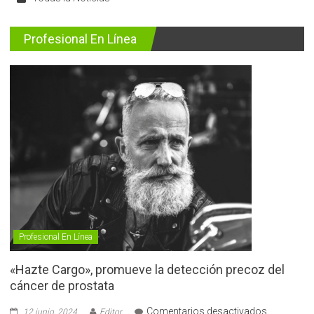
Profesional En Línea
Profesional En Línea
«Hazte Cargo», promueve la detección precoz del
cáncer de prostata
en
Comentarios desactivados
12 junio, 2024
Editor