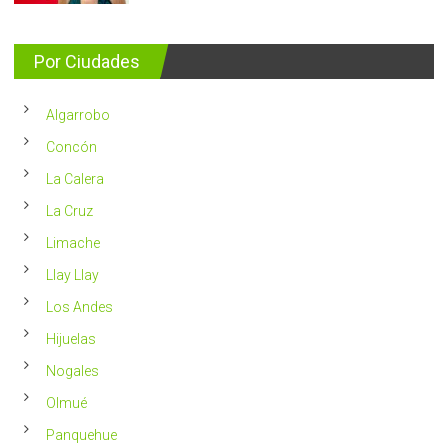
Nutricionis
nuevos
entrega
se
consejos
detectan
para
Por Ciudades
al
vivir
año
un
en
2023
Chile
Algarrobo
más
saludable
Concón
La Calera
La Cruz
Limache
Llay Llay
Los Andes
Hijuelas
Nogales
Olmué
Panquehue