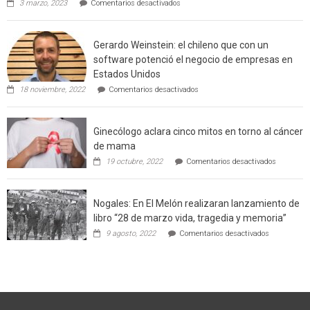
3 marzo, 2023
Comentarios desactivados
Californ
Limache:
Agricultor
de
Gerardo Weinstein: el chileno que con un
la
comuna
software potenció el negocio de empresas en
enseñara
Estados Unidos
técnicas
en
de
18 noviembre, 2022
Comentarios desactivados
Gerardo
producción
Weinstein:
sustentable
el
a
Ginecólogo aclara cinco mitos en torno al cáncer
chileno
futuros
que
chef
de mama
con
de
en
19 octubre, 2022
Comentarios desactivados
un
la
Ginecólog
software
región
aclara
potenció
cinco
el
Nogales: En El Melón realizaran lanzamiento de
mitos
negocio
en
libro “28 de marzo vida, tragedia y memoria”
de
torno
empresas
en
9 agosto, 2022
Comentarios desactivados
al
en
Nogales:
cáncer
Estados
En
de
Unidos
El
mama
Melón
realizaran
lanzamient
de