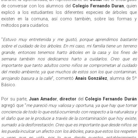
de conversar con los alumnos del
Colegio Fernando Duran
, quien
explicó a los estudiantes los diferentes especies de árboles que
existen en la comuna, así como también, sobre las formas y
métodos para cuidarlos.
“
Estuvo muy entretenida y me gustó, porque aprendimos bastante
sobre el cuidado de los árboles. En mi caso, mi familia tiene un terreno
grande, entonces tenemos harto árboles en la casa y los fines de
semana también nos dedicamos harto a cuidarlos. Creo que es
importante que tanto adultos como niños se comprometan al cuidado
del medio ambiente, ya que muchos de estos son los que contaminan,
arrojando basura a la calle
”, comentó
Anais González
, alumna de 5º
Básico.
Por su parte,
Juan Amador
,
director
del
Colegio Fernando Durán
agregó que “
me pareció muy valiosa y oportuna, ya que hay que tomar
conciencia de todo lo que está ocurriendo con respecto a la naturaleza y
el daño que se le produce a través de la contaminación que hoy existe,
sumado a la desforestación. Creo que es importante que desde niños se
les pueda inculcar un afecto con los árboles, para que estos los respeten
y vean que es vida, por lo que desde nuestro establecimiento,