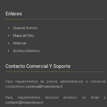
libro
“28
de
Enlaces
marzo
vida,
tragedia
y
Quienes Somos
memoria”
Mapa del Sitio
Webmail
Archivo Histórico
Contacto Comercial Y Soporte
Para requerimientos de prensa, administracion o comercial
contactenos a
prensa@masnoticia.cl
.
Para requerimientos tecnicos envíenos un email a
contacto@masnoticia.cl
.