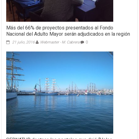
de
Valparaíso
Más del 66% de proyectos presentados al Fondo
Nacional del Adulto Mayor serán adjudicados en la región
21 julio, 2016
Webmaster - M. Cabrera
0