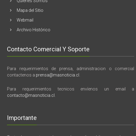
Quienes Somos
memoria”
Mapa del Sitio
Webmail
Archivo Histórico
Contacto Comercial Y Soporte
Para requerimientos de prensa, administracion o comercial
contactenos a
prensa@masnoticia.cl
.
Para requerimientos tecnicos envíenos un email a
contacto@masnoticia.cl
.
Importante