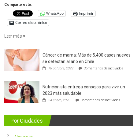
precoz
Comparte esto:
del
WhatsApp
Imprimir
cáncer
de
Correo electrónico
prostata
Leer más
Cáncer de mama: Más de 5.400 casos nuevos
se detectan al año en Chile
en
18 octubre, 2023
Comentarios desactivados
Cáncer
de
mama:
Nutricionista entrega consejos para vivir un
Más
de
2023 más saludable
5.400
en
24 enero, 2023
Comentarios desactivados
casos
Nutricionis
nuevos
entrega
se
consejos
detectan
para
Por Ciudades
al
vivir
año
un
en
2023
Chile
Algarrobo