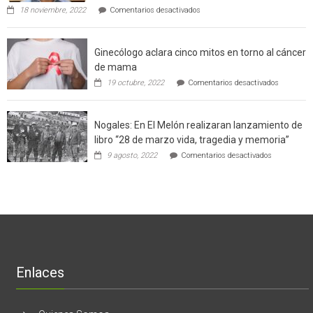
en
de
18 noviembre, 2022
Comentarios desactivados
Gerardo
producción
Weinstein:
sustentable
el
a
Ginecólogo aclara cinco mitos en torno al cáncer
chileno
futuros
que
chef
de mama
con
de
en
19 octubre, 2022
Comentarios desactivados
un
la
Ginecólog
software
región
aclara
potenció
cinco
el
Nogales: En El Melón realizaran lanzamiento de
mitos
negocio
en
libro “28 de marzo vida, tragedia y memoria”
de
torno
empresas
en
9 agosto, 2022
Comentarios desactivados
al
en
Nogales:
cáncer
Estados
En
de
Unidos
El
mama
Melón
realizaran
lanzamient
de
libro
“28
de
Enlaces
marzo
vida,
tragedia
y