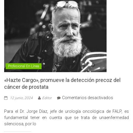
Profesional En Línea
«Hazte Cargo», promueve la detección precoz del
cáncer de prostata
en
Comentarios desactivados
12 junio, 2024
Editor
«Hazte
Cargo»,
Para el Dr. Jorge Díaz, jefe de urología oncológica de FALP, es
promueve
fundamental tener en cuenta que se trata de unaenfermedad
la
silenciosa, por lo
detección