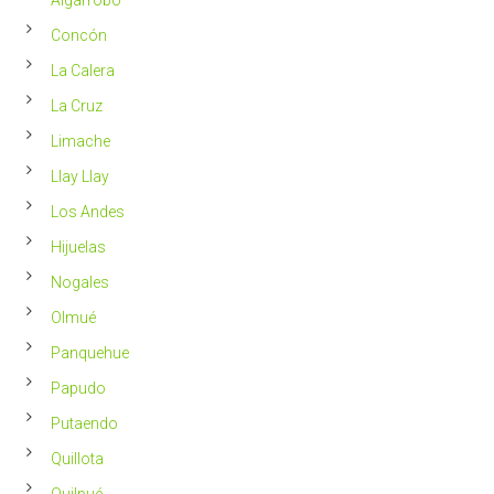
más
saludable
Concón
La Calera
La Cruz
Limache
Llay Llay
Los Andes
Hijuelas
Nogales
Olmué
Panquehue
Papudo
Putaendo
Quillota
Quilpué