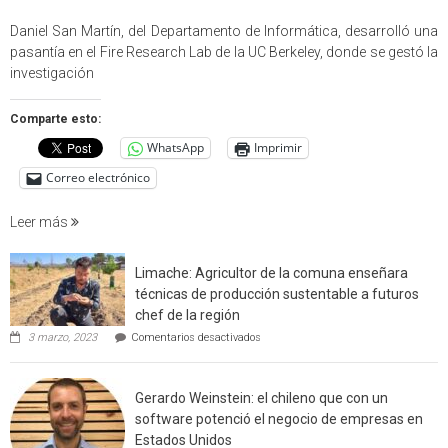
Profes
USM
Daniel San Martín, del Departamento de Informática, desarrolló una
partici
pasantía en el Fire Research Lab de la UC Berkeley, donde se gestó la
en
investigación
estudio
que
Comparte esto:
cuantif
WhatsApp
Imprimir
factore
de
Correo electrónico
incendi
foresta
Leer más
en
interfaz
Limache: Agricultor de la comuna enseñara
urbano
técnicas de producción sustentable a futuros
rural
chef de la región
de
en
3 marzo, 2023
Comentarios desactivados
Californ
Limache:
Agricultor
de
Gerardo Weinstein: el chileno que con un
la
comuna
software potenció el negocio de empresas en
enseñara
Estados Unidos
técnicas