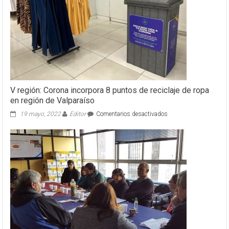
V región: Corona incorpora 8 puntos de reciclaje de ropa
en región de Valparaíso
en
19 mayo, 2022
Editor
Comentarios desactivados
V
región:
Corona
incorpora
8
puntos
de
reciclaje
de
ropa
en
región