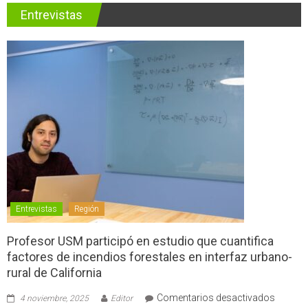
Entrevistas
Entrevistas
Región
Profesor USM participó en estudio que cuantifica
factores de incendios forestales en interfaz urbano-
rural de California
en
Comentarios desactivados
4 noviembre, 2025
Editor