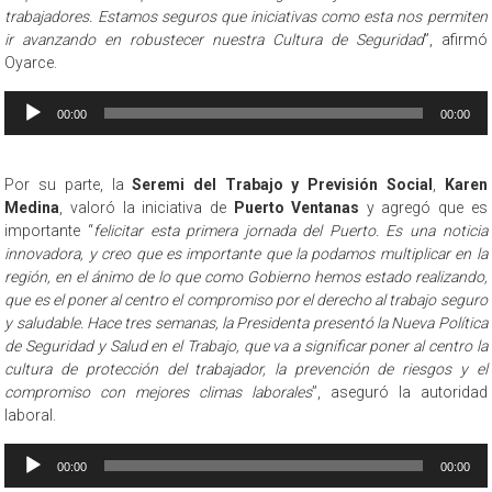
trabajadores. Estamos seguros que iniciativas como esta nos permiten
ir avanzando en robustecer nuestra Cultura de Seguridad
”, afirmó
Oyarce.
Reproductor
00:00
00:00
de
audio
Por su parte, la
Seremi del Trabajo y Previsión Social
,
Karen
Medina
, valoró la iniciativa de
Puerto Ventanas
y agregó que es
importante “
felicitar esta primera jornada del Puerto. Es una noticia
innovadora, y creo que es importante que la podamos multiplicar en la
región, en el ánimo de lo que como Gobierno hemos estado realizando,
que es el poner al centro el compromiso por el derecho al trabajo seguro
y saludable. Hace tres semanas, la Presidenta presentó la Nueva Política
de Seguridad y Salud en el Trabajo, que va a significar poner al centro la
cultura de protección del trabajador, la prevención de riesgos y el
compromiso con mejores climas laborales
”, aseguró la autoridad
laboral.
Reproductor
00:00
00:00
de