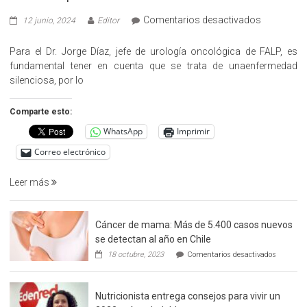
en
Comentarios desactivados
12 junio, 2024
Editor
«Hazte
Cargo»,
Para el Dr. Jorge Díaz, jefe de urología oncológica de FALP, es
promueve
fundamental tener en cuenta que se trata de unaenfermedad
la
silenciosa, por lo
detección
precoz
Comparte esto:
del
WhatsApp
Imprimir
cáncer
de
Correo electrónico
prostata
Leer más
Cáncer de mama: Más de 5.400 casos nuevos
se detectan al año en Chile
en
18 octubre, 2023
Comentarios desactivados
Cáncer
de
mama:
Nutricionista entrega consejos para vivir un
Más
de