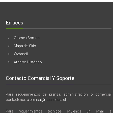
lanzamient
de
libro
“28
de
Enlaces
marzo
vida,
tragedia
y
Quienes Somos
memoria”
Mapa del Sitio
Webmail
Archivo Histórico
Contacto Comercial Y Soporte
Para requerimientos de prensa, administracion o comercial
contactenos a
prensa@masnoticia.cl
.
Para requerimientos tecnicos envíenos un email a