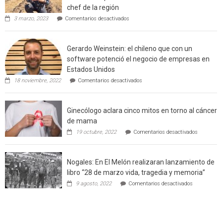
chef de la región
de
en
3 marzo, 2023
Comentarios desactivados
Californ
Limache:
Agricultor
de
Gerardo Weinstein: el chileno que con un
la
comuna
software potenció el negocio de empresas en
enseñara
Estados Unidos
técnicas
en
de
18 noviembre, 2022
Comentarios desactivados
Gerardo
producción
Weinstein:
sustentable
el
a
Ginecólogo aclara cinco mitos en torno al cáncer
chileno
futuros
que
chef
de mama
con
de
en
19 octubre, 2022
Comentarios desactivados
un
la
Ginecólog
software
región
aclara
potenció
cinco
el
Nogales: En El Melón realizaran lanzamiento de
mitos
negocio
en
libro “28 de marzo vida, tragedia y memoria”
de
torno
empresas
en
9 agosto, 2022
Comentarios desactivados
al
en
Nogales:
cáncer
Estados
En
de
Unidos
El
mama
Melón
realizaran