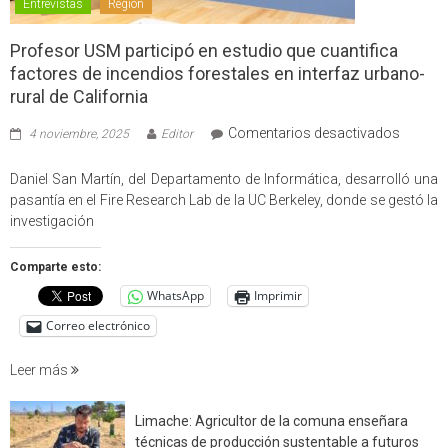
Entrevistas
Región
Profesor USM participó en estudio que cuantifica
factores de incendios forestales en interfaz urbano-
rural de California
en
Comentarios desactivados
4 noviembre, 2025
Editor
Profes
USM
Daniel San Martín, del Departamento de Informática, desarrolló una
partici
pasantía en el Fire Research Lab de la UC Berkeley, donde se gestó la
en
investigación
estudio
que
Comparte esto:
cuantif
WhatsApp
Imprimir
factore
de
Correo electrónico
incendi
foresta
Leer más
en
interfaz
Limache: Agricultor de la comuna enseñara
urbano
técnicas de producción sustentable a futuros
rural