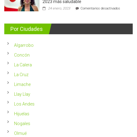
2023 más saludable
5.400
en
24 enero, 2023
Comentarios desactivados
casos
Nutricionis
nuevos
entrega
se
consejos
detectan
para
Por Ciudades
al
vivir
año
un
en
2023
Chile
Algarrobo
más
saludable
Concón
La Calera
La Cruz
Limache
Llay Llay
Los Andes
Hijuelas
Nogales
Olmué