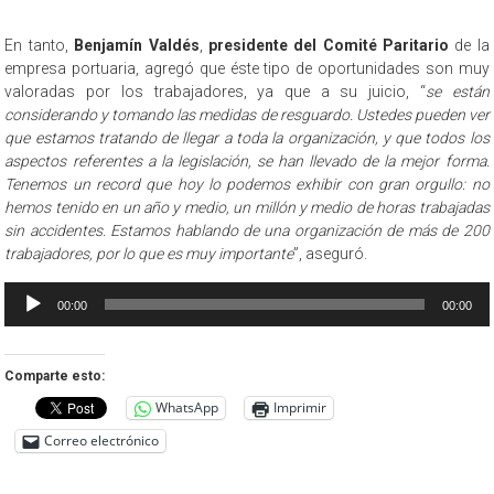
audio
En tanto,
Benjamín Valdés
,
presidente del Comité Paritario
de la
empresa portuaria, agregó que éste tipo de oportunidades son muy
valoradas por los trabajadores, ya que a su juicio, “
se están
considerando y tomando las medidas de resguardo. Ustedes pueden ver
que estamos tratando de llegar a toda la organización, y que todos los
aspectos referentes a la legislación, se han llevado de la mejor forma.
Tenemos un record que hoy lo podemos exhibir con gran orgullo: no
hemos tenido en un año y medio, un millón y medio de horas trabajadas
sin accidentes. Estamos hablando de una organización de más de 200
trabajadores, por lo que es muy importante
”, aseguró.
Reproductor
00:00
00:00
de
audio
Comparte esto:
WhatsApp
Imprimir
Correo electrónico