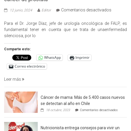
en
Comentarios desactivados
12 junio, 2024
Editor
«Hazte
Cargo»,
Para el Dr. Jorge Díaz, jefe de urología oncológica de FALP, es
promueve
fundamental tener en cuenta que se trata de unaenfermedad
la
silenciosa, por lo
detección
precoz
Comparte esto:
del
WhatsApp
Imprimir
cáncer
de
Correo electrónico
prostata
Leer más
Cáncer de mama: Más de 5.400 casos nuevos
se detectan al año en Chile
en
18 octubre, 2023
Comentarios desactivados
Cáncer
de
mama:
Nutricionista entrega consejos para vivir un
Más