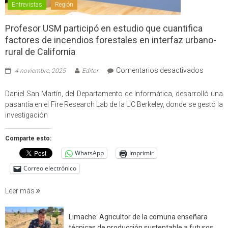
Entrevistas
Región
Profesor USM participó en estudio que cuantifica
factores de incendios forestales en interfaz urbano-
rural de California
en
Comentarios desactivados
4 noviembre, 2025
Editor
Profes
USM
Daniel San Martín, del Departamento de Informática, desarrolló una
partici
pasantía en el Fire Research Lab de la UC Berkeley, donde se gestó la
en
investigación
estudio
que
Comparte esto:
cuantif
WhatsApp
Imprimir
factore
de
Correo electrónico
incendi
foresta
Leer más
en
interfaz
Limache: Agricultor de la comuna enseñara
urbano
técnicas de producción sustentable a futuros