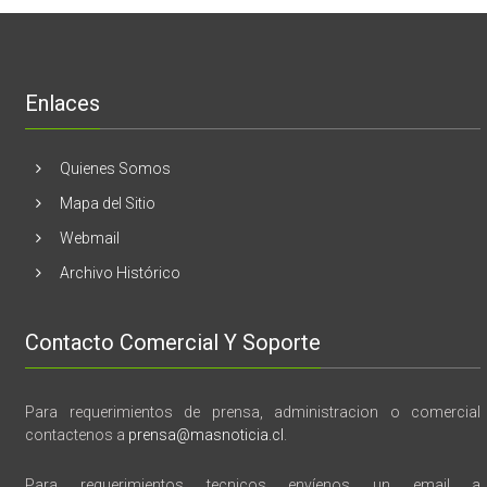
realizaran
lanzamient
de
libro
“28
de
Enlaces
marzo
vida,
tragedia
y
Quienes Somos
memoria”
Mapa del Sitio
Webmail
Archivo Histórico
Contacto Comercial Y Soporte
Para requerimientos de prensa, administracion o comercial
contactenos a
prensa@masnoticia.cl
.
Para requerimientos tecnicos envíenos un email a