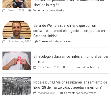
rural
chef de la región
de
en
3 marzo, 2023
Comentarios desactivados
Californ
Limache:
Agricultor
de
Gerardo Weinstein: el chileno que con un
la
comuna
software potenció el negocio de empresas en
enseñara
Estados Unidos
técnicas
en
de
18 noviembre, 2022
Comentarios desactivados
Gerardo
producción
Weinstein:
sustentable
el
a
Ginecólogo aclara cinco mitos en torno al cáncer
chileno
futuros
que
chef
de mama
con
de
en
19 octubre, 2022
Comentarios desactivados
un
la
Ginecólog
software
región
aclara
potenció
cinco
el
Nogales: En El Melón realizaran lanzamiento de
mitos
negocio
en
libro “28 de marzo vida, tragedia y memoria”
de
torno
empresas
en
9 agosto, 2022
Comentarios desactivados
al
en
Nogales:
cáncer
Estados
En
de
Unidos
El
mama
Melón