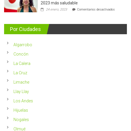
de
2023 más saludable
5.400
en
24 enero, 2023
Comentarios desactivados
casos
Nutricionis
nuevos
entrega
se
consejos
detectan
para
Por Ciudades
al
vivir
año
un
en
2023
Chile
Algarrobo
más
saludable
Concón
La Calera
La Cruz
Limache
Llay Llay
Los Andes
Hijuelas
Nogales
Olmué