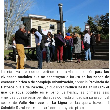
La iniciativa pretende convertirse en una vía de solución
para las
viviendas sociales que se construyan a futuro en las zonas de
escasez hídrica o de compleja urbanización
, como la
Provincia de
Petorca
o
Isla de Pascua
, ya que logra
reducir hasta en un 60% el
uso de agua potable en el baño
. De hecho, las primeras seis
viviendas que se verán beneficiadas con esta unidad sanitaria son del
sector de
Valle Hermoso
, en
La Ligua
, en las que a través del
Subsidio Rural
, se les instalará como proyecto piloto.