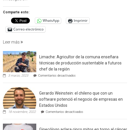
estudio
que
Comparte esto:
cuantif
WhatsApp
Imprimir
factore
de
Correo electrónico
incendi
foresta
Leer más
en
interfaz
Limache: Agricultor de la comuna enseñara
urbano
técnicas de producción sustentable a futuros
rural
chef de la región
de
en
3 marzo, 2023
Comentarios desactivados
Californ
Limache:
Agricultor
de
Gerardo Weinstein: el chileno que con un
la
comuna
software potenció el negocio de empresas en
enseñara
Estados Unidos
técnicas
en
de
18 noviembre, 2022
Comentarios desactivados
Gerardo
producción
Weinstein:
sustentable
el
a
Ginecólogo aclara cinco mitos en torno al cáncer
chileno
futuros