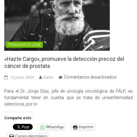
Profesional En Línea
«Hazte Cargo», promueve la detección precoz del
cáncer de prostata
en
Comentarios desactivados
12 junio, 2024
Editor
«Hazte
Cargo»,
Para el Dr. Jorge Díaz, jefe de urología oncológica de FALP, es
promueve
fundamental tener en cuenta que se trata de unaenfermedad
la
silenciosa, por lo
detección
precoz
Comparte esto:
del
WhatsApp
Imprimir
cáncer
de
Correo electrónico