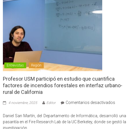
Entrevistas
Región
Profesor USM participó en estudio que cuantifica
factores de incendios forestales en interfaz urbano-
rural de California
en
Comentarios desactivados
4 noviembre, 2025
Editor
Profes
USM
Daniel San Martín, del Departamento de Informática, desarrolló una
partici
pasantía en el Fire Research Lab de la UC Berkeley, donde se gestó la
en
investigación