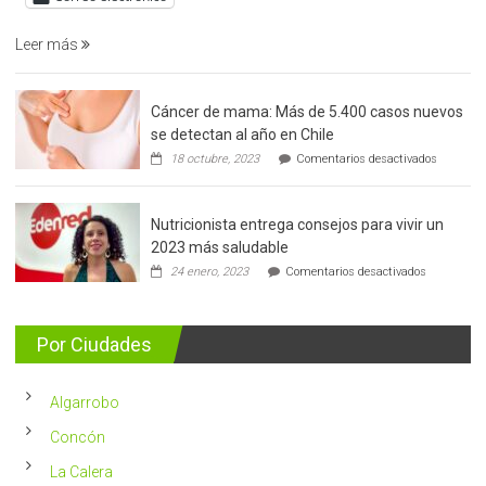
prostata
Leer más
Cáncer de mama: Más de 5.400 casos nuevos
se detectan al año en Chile
en
18 octubre, 2023
Comentarios desactivados
Cáncer
de
mama:
Nutricionista entrega consejos para vivir un
Más
de
2023 más saludable
5.400
en
24 enero, 2023
Comentarios desactivados
casos
Nutricionis
nuevos
entrega
se
consejos
detectan
para
Por Ciudades
al
vivir
año
un
en
2023
Chile
Algarrobo
más
saludable
Concón
La Calera