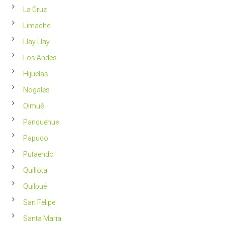
La Cruz
Limache
Llay Llay
Los Andes
Hijuelas
Nogales
Olmué
Panquehue
Papudo
Putaendo
Quillota
Quilpué
San Felipe
Santa María