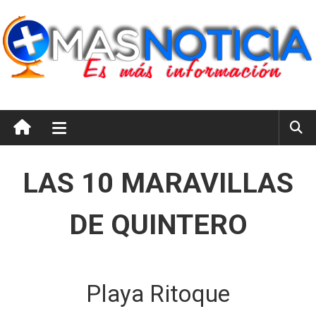
Saltar
al
contenido
masnoticia.cl
Es
Más
Información
LAS 10 MARAVILLAS
DE QUINTERO
Playa Ritoque