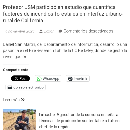
Profesor USM participó en estudio que cuantifica
factores de incendios forestales en interfaz urbano-
rural de California
en
Comentarios desactivados
4 noviembre, 2025
Editor
Profesor
USM
Daniel San Martín, del Departamento de Informática, desarrolló una
participó
pasantía en el Fire Research Lab de la UC Berkeley, donde se gestó la
en
investigación
estudio
que
Comparte esto:
cuantific
WhatsApp
Imprimir
factores
de
Correo electrónico
incendio
forestale
Leer más
en
interfaz
Limache: Agricultor de la comuna enseñara
urbano-
técnicas de producción sustentable a futuros
rural
chef de la región
de