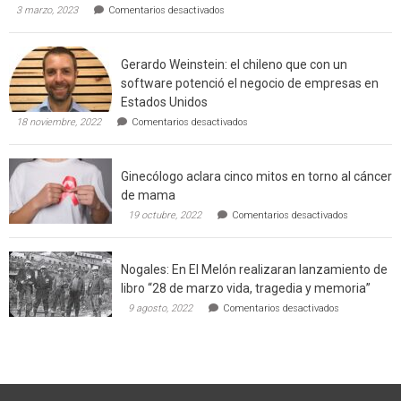
en
3 marzo, 2023
Comentarios desactivados
Californi
Limache:
Agricultor
de
Gerardo Weinstein: el chileno que con un
la
comuna
software potenció el negocio de empresas en
enseñara
Estados Unidos
técnicas
en
de
18 noviembre, 2022
Comentarios desactivados
Gerardo
producción
Weinstein:
sustentable
el
a
Ginecólogo aclara cinco mitos en torno al cáncer
chileno
futuros
que
chef
de mama
con
de
en
19 octubre, 2022
Comentarios desactivados
un
la
Ginecólogo
software
región
aclara
potenció
cinco
el
Nogales: En El Melón realizaran lanzamiento de
mitos
negocio
en
libro “28 de marzo vida, tragedia y memoria”
de
torno
empresas
en
9 agosto, 2022
Comentarios desactivados
al
en
Nogales:
cáncer
Estados
En
de
Unidos
El
mama
Melón
realizaran
lanzamiento