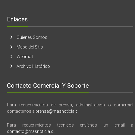
de
libro
“28
de
Enlaces
marzo
vida,
tragedia
y
Quienes Somos
memoria”
Mapa del Sitio
Webmail
Archivo Histórico
Contacto Comercial Y Soporte
Para requerimientos de prensa, administracion o comercial
contactenos a
prensa@masnoticia.cl
.
Para requerimientos tecnicos envíenos un email a
contacto@masnoticia.cl
.